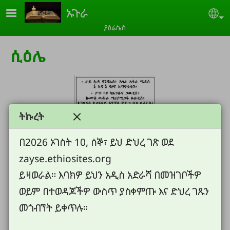
Skip to main content
ኡጉራ
Se
ያዕሬሴስ
ሲዕሌ
ትኩረት
በ2026 ኦገስት 10, ሰኞ፣ ይህ ድህረ ገጽ ወደ
zayse.ethiosites.org
ይዛወራል። እባክዎ ይህን አዲስ አድራሻ በመዝገቦችዎ
ወይም በተወዳጆችዎ ውስጥ ያስቀምጡ እና ድህረ ገጹን
መጎብኘት ይቀጥሉ።