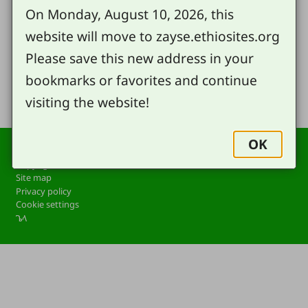
ዉ́ ኦቹራ ዉ ኤሳ ሂሲ ጼዕሌሱራ ኑዕሮ ዳፓ̂ይት
On Monday, August 10, 2026, this
website will move to zayse.ethiosites.org
Please save this new address in your
Share
bookmarks or favorites and continue
visiting the website!
Footer
OK
Contact
Copyright
Site map
Privacy policy
Cookie settings
ጌላ